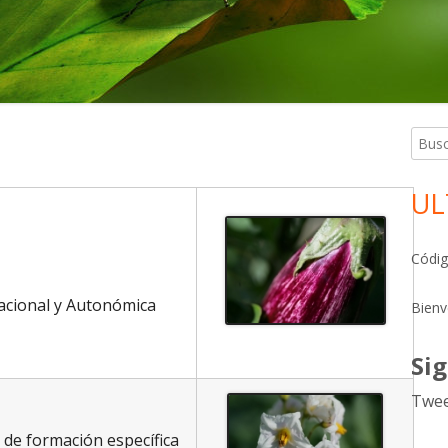
Busca
Ba
lat
UL
pri
Códig
acional y Autonómica
Bien
Si
Twee
 de formación específica