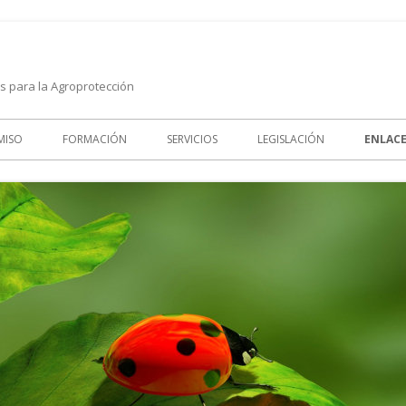
es para la Agroprotección
MISO
FORMACIÓN
SERVICIOS
LEGISLACIÓN
ENLAC