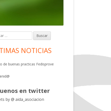
r:
rra
eral
TIMAS NOTICIAS
ncipal
o de buenas practicas Fedisprove
venid@
guenos en twitter
ts by @ aida_asociacion